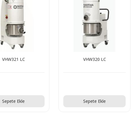
VHW320 LC
VHW311
Teklif Al!
Teklif Al!
Sepete Ekle
Sepete Ekle