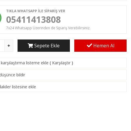
TIKLA WHATSAPP İLE SİPARİŞ VER
05411413808
7x24 Whatsapp Üzerinden de Sipariş Verebilirsiniz.
Sepete Ekle
Hemen Al
karşılaştırma listeme ekle
(
Karşılaştır
)
 düşünce bildir
akiler listesine ekle