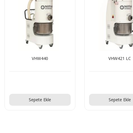
VHW421 LC
VHW420
Teklif Al!
Teklif Al!
Sepete Ekle
Sepete Ekle