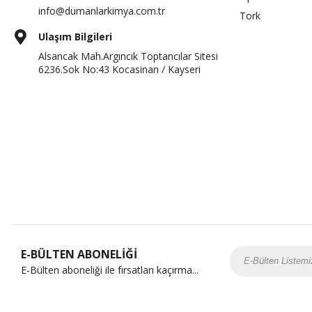
info@dumanlarkimya.com.tr
Tork
Ulaşım Bilgileri
Alsancak Mah.Argıncık Toptancılar Sitesi
6236.Sok No:43 Kocasinan / Kayseri
E-BÜLTEN ABONELİĞİ
E-Bülten aboneliği ile fırsatları kaçırma...