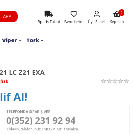
0
ARA
Sipariş Takibi
Favorilerim
Üye Paneli
Sepetim
Viper
Tork
1 LC Z21 EXA
lfisk
if Al!
TELEFONDA SİPARİŞ VER
0(352) 231 92 94
Tıklayın, telefonunuzu bırakın. Sizi arayalım.