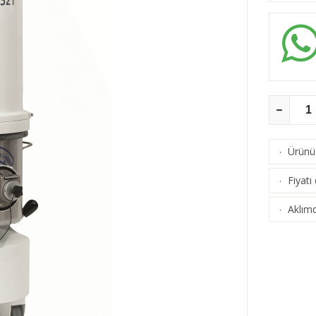
Ürünü 
·
Fiyatı
·
Aklımd
·