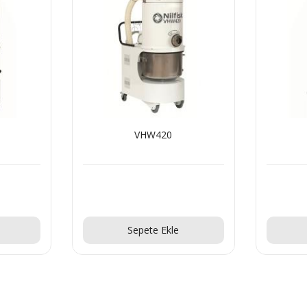
VHW321 LC
Teklif Al!
Sepete Ekle