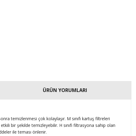
ÜRÜN YORUMLARI
nra temizlenmesi çok kolaylaşır. M sınıfı kartuş filtreleri
li bir şekilde temizleyebilir. H sınıfı filtrasyona sahip olan
deler ile teması önlenir.