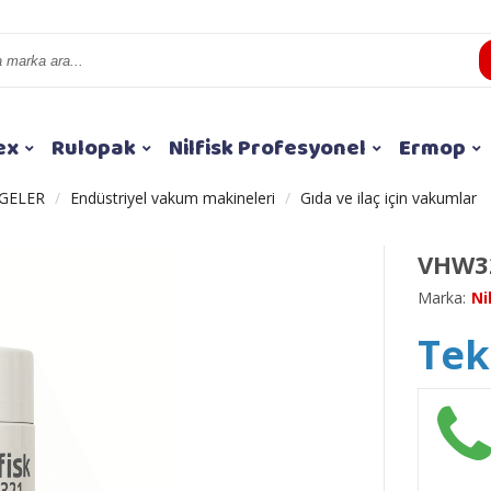
ex
Rulopak
Nilfisk Profesyonel
Ermop
GELER
Endüstriyel vakum makineleri
Gıda ve ilaç için vakumlar
VHW32
Marka:
Ni
Tekl