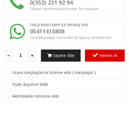
0(352) 231 92 94
Tıklayın, telefonunuzu bırakın. Sizi arayalım.
TIKLA WHATSAPP İLE SİPARİŞ VER
05411413808
7x24 Whatsapp Üzerinden de Sipariş Verebilirsiniz.
Sepete Ekle
Hemen Al
Ürünü karşılaştırma listeme ekle
(
Karşılaştır
)
·
Fiyatı düşünce bildir
·
Aklımdakiler listesine ekle
·