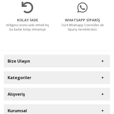
KOLAY İADE
WHATSAPP SİPARİŞ
Aldığınız ürünü iade etmek hiç
7x24 Whatsapp Üzerinden de
bu kadar kolay olmamıştı
Sipariş Verebilirsiniz.
Bize Ulaşın
Kategoriler
Carpex
Alışveriş
Rulopak
Müşteri Hizmetleri
Nilfisk Profesyonel
Sipariş Takibi
0(352) 231 92 94
Kurumsal
Ermop