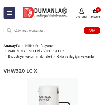
0
Üye Paneli
Sepetim
ARA
Anasayfa
Nilfisk Profesyonel
VAKUM MAKİNELERİ - SÜPÜRGELER
Endüstriyel vakum makineleri
Gıda ve ilaç için vakumlar
VHW320 LC X