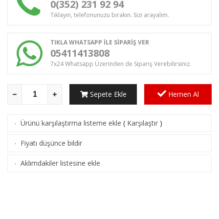
0(352) 231 92 94
Tıklayın, telefonunuzu bırakın. Sizi arayalım.
TIKLA WHATSAPP İLE SİPARİŞ VER
05411413808
7x24 Whatsapp Üzerinden de Sipariş Verebilirsiniz.
Sepete Ekle
Hemen Al
Ürünü karşılaştırma listeme ekle
(
Karşılaştır
)
·
Fiyatı düşünce bildir
·
Aklımdakiler listesine ekle
·