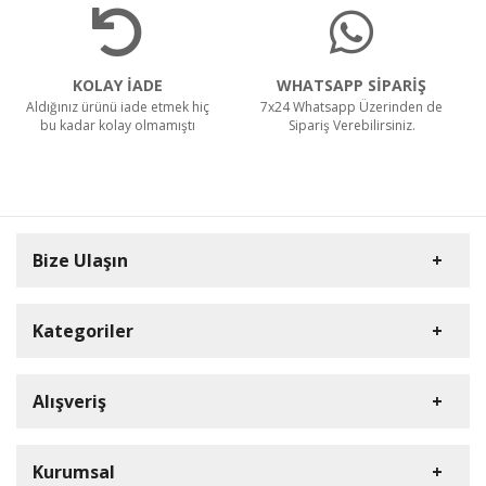
KOLAY İADE
WHATSAPP SİPARİŞ
Aldığınız ürünü iade etmek hiç
7x24 Whatsapp Üzerinden de
bu kadar kolay olmamıştı
Sipariş Verebilirsiniz.
Bize Ulaşın
Kategoriler
Carpex
Alışveriş
Rulopak
Müşteri Hizmetleri
Nilfisk Profesyonel
Sipariş Takibi
0(352) 231 92 94
Kurumsal
Ermop