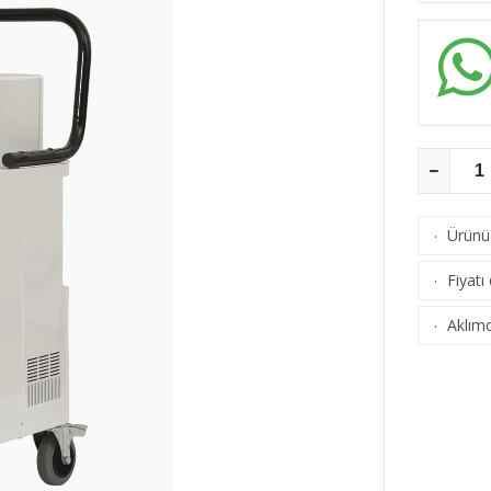
Ürünü 
·
Fiyatı
·
Aklımd
·