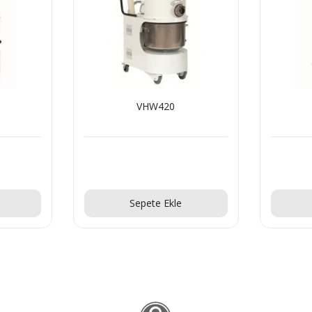
VHW420
Teklif Al!
Sepete Ekle