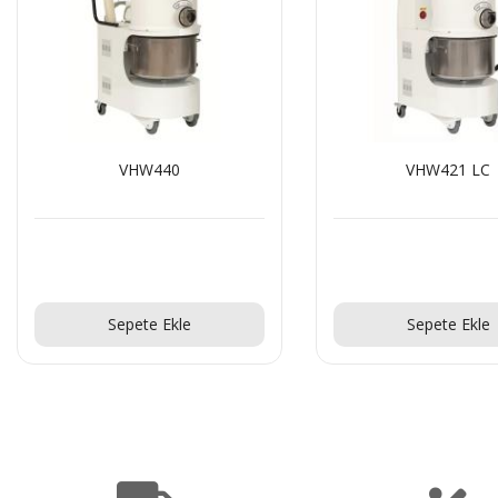
VHW440
VHW421 LC
Teklif Al!
Teklif Al!
Sepete Ekle
Sepete Ekle