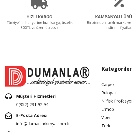
HIZLI KARGO
KAMPANYALI ÜRÜ
Türkiye’nin her yerine hızlı kargo, üstelik
Birbirinden farklı marka ve 
300TL ve üzeri ücretsiz
indirimli fiyatlar
Kategoriler
Carpex
Rulopak
Müşteri Hizmetleri
Nilfisk Profesyo
0(352) 231 92 94
Ermop
E-Posta Adresi
Viper
info@dumanlarkimya.com.tr
Tork