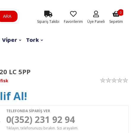
0
ARA
Sipariş Takibi
Favorilerim
Üye Paneli
Sepetim
Viper
Tork
0 LC 5PP
lfisk
if Al!
TELEFONDA SİPARİŞ VER
0(352) 231 92 94
Tıklayın, telefonunuzu bırakın. Sizi arayalım.