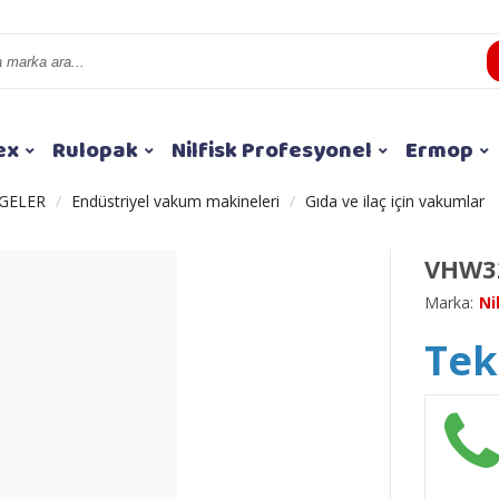
ex
Rulopak
Nilfisk Profesyonel
Ermop
GELER
Endüstriyel vakum makineleri
Gıda ve ilaç için vakumlar
VHW32
Marka:
Ni
Tekl