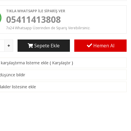
TIKLA WHATSAPP İLE SİPARİŞ VER
05411413808
7x24 Whatsapp Üzerinden de Sipariş Verebilirsiniz.
Sepete Ekle
Hemen Al
karşılaştırma listeme ekle
(
Karşılaştır
)
 düşünce bildir
akiler listesine ekle