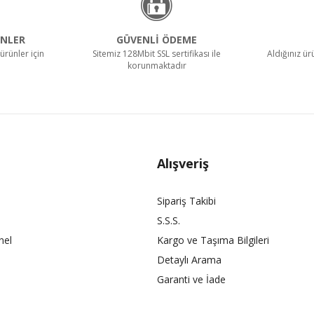
NLER
GÜVENLİ ÖDEME
ürünler için
Sitemiz 128Mbit SSL sertifikası ile
Aldığınız ü
korunmaktadır
Alışveriş
Sipariş Takibi
S.S.S.
nel
Kargo ve Taşıma Bilgileri
Detaylı Arama
Garanti ve İade