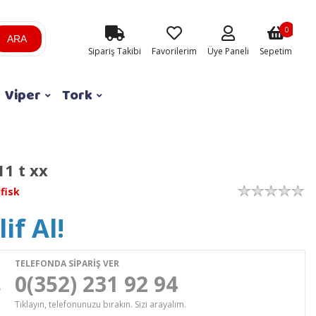
0
ARA
Sipariş Takibi
Favorilerim
Üye Paneli
Sepetim
Viper
Tork
1 t xx
lfisk
if Al!
TELEFONDA SİPARİŞ VER
0(352) 231 92 94
Tıklayın, telefonunuzu bırakın. Sizi arayalım.