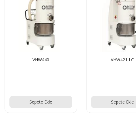
VHW440
VHW421 LC
Teklif Al!
Teklif Al!
Sepete Ekle
Sepete Ekle