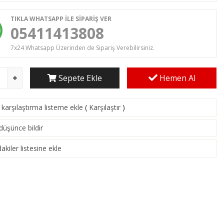
TIKLA WHATSAPP İLE SİPARİŞ VER
05411413808
7x24 Whatsapp Üzerinden de Sipariş Verebilirsiniz.
Sepete Ekle
Hemen Al
karşılaştırma listeme ekle
(
Karşılaştır
)
 düşünce bildir
akiler listesine ekle