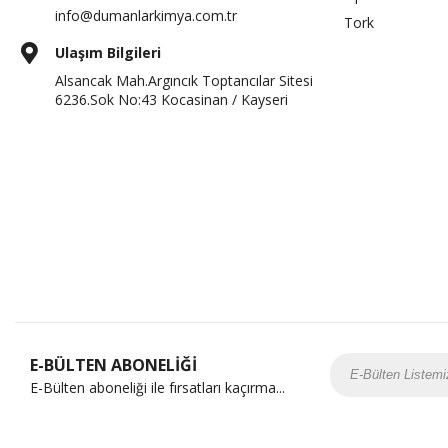
info@dumanlarkimya.com.tr
Tork
Ulaşım Bilgileri
Alsancak Mah.Argıncık Toptancılar Sitesi
6236.Sok No:43 Kocasinan / Kayseri
E-BÜLTEN ABONELİĞİ
E-Bülten aboneliği ile fırsatları kaçırma...