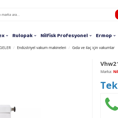
ex
Rulopak
Nilfisk Profesyonel
Ermop
GELER
Endüstriyel vakum makineleri
Gıda ve ilaç için vakumlar
Vhw21
Marka:
Ni
Tekl