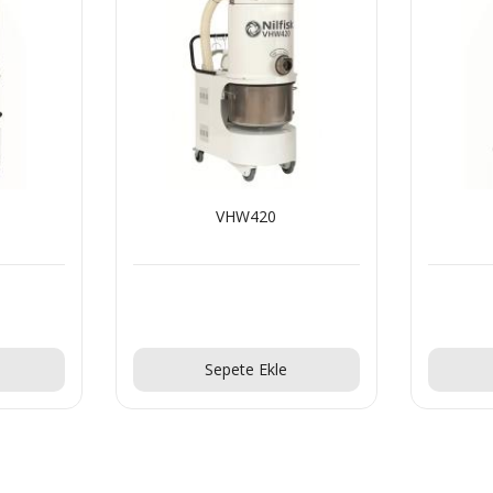
VHW420
Teklif Al!
Sepete Ekle