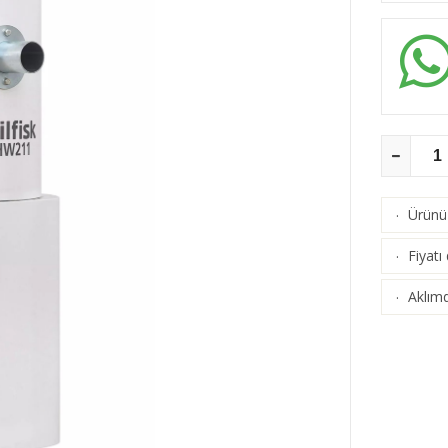
Ürünü 
·
Fiyatı
·
Aklımd
·