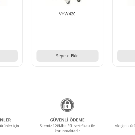
VHW420
Teklif Al!
Sepete Ekle
NLER
GÜVENLİ ÖDEME
ürünler için
Sitemiz 128Mbit SSL sertifikası ile
Aldığınız ü
korunmaktadır