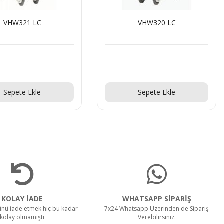
VHW321 LC
VHW320 LC
Teklif Al!
Teklif Al!
Sepete Ekle
Sepete Ekle
KOLAY İADE
WHATSAPP SİPARİŞ
rünü iade etmek hiç bu kadar
7x24 Whatsapp Üzerinden de Sipariş
kolay olmamıştı
Verebilirsiniz.