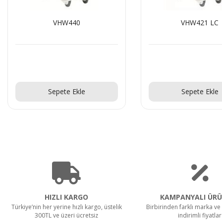
VHW440
VHW421 LC
Teklif Al!
Teklif Al!
Sepete Ekle
Sepete Ekle
HIZLI KARGO
KAMPANYALI ÜRÜ
Türkiye’nin her yerine hızlı kargo, üstelik
Birbirinden farklı marka ve 
300TL ve üzeri ücretsiz
indirimli fiyatlar