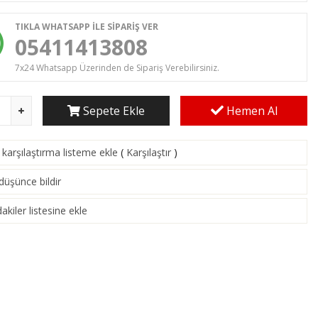
TIKLA WHATSAPP İLE SİPARİŞ VER
05411413808
7x24 Whatsapp Üzerinden de Sipariş Verebilirsiniz.
Sepete Ekle
Hemen Al
karşılaştırma listeme ekle
(
Karşılaştır
)
 düşünce bildir
akiler listesine ekle