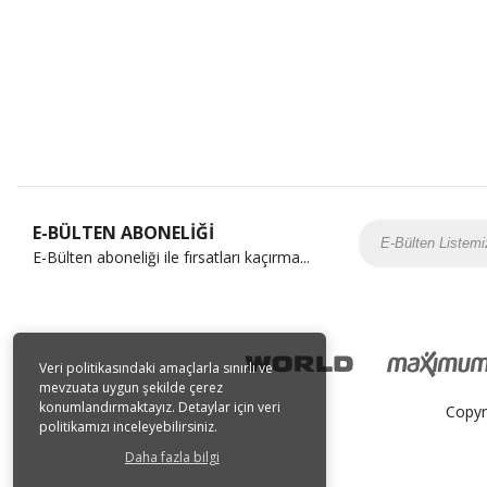
E-BÜLTEN ABONELİĞİ
E-Bülten aboneliği ile fırsatları kaçırma...
Veri politikasındaki amaçlarla sınırlı ve
mevzuata uygun şekilde çerez
konumlandırmaktayız. Detaylar için veri
Copyr
politikamızı inceleyebilirsiniz.
Daha fazla bilgi