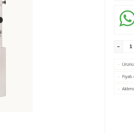
Ürünü 
·
Fiyatı
·
Aklımd
·