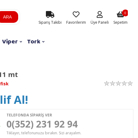
0
ARA
Sipariş Takibi
Favorilerim
Üye Paneli
Sepetim
Viper
Tork
11 mt
lfisk
if Al!
TELEFONDA SİPARİŞ VER
0(352) 231 92 94
Tıklayın, telefonunuzu bırakın. Sizi arayalım.