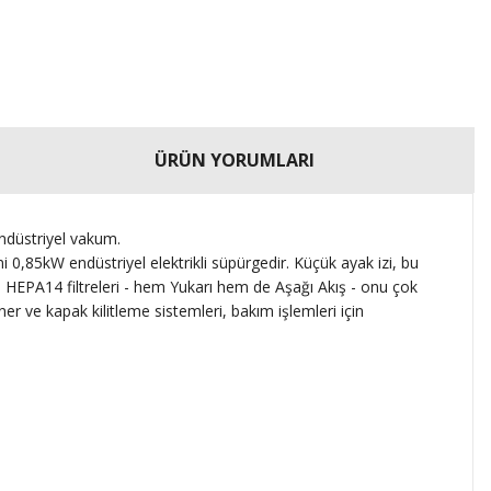
ÜRÜN YORUMLARI
ndüstriyel vakum.
 0,85kW endüstriyel elektrikli süpürgedir.
Küçük ayak izi, bu
ı HEPA14 filtreleri - hem Yukarı hem de Aşağı Akış - onu çok
er ve kapak kilitleme sistemleri, bakım işlemleri için