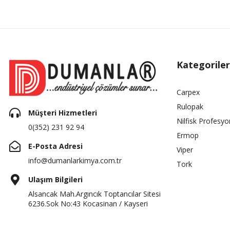
Kategoriler
Carpex
Rulopak
Müşteri Hizmetleri
Nilfisk Profesyo
0(352) 231 92 94
Ermop
E-Posta Adresi
Viper
info@dumanlarkimya.com.tr
Tork
Ulaşım Bilgileri
Alsancak Mah.Argıncık Toptancılar Sitesi
6236.Sok No:43 Kocasinan / Kayseri