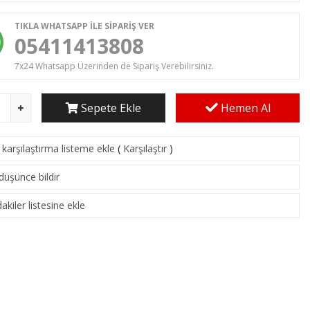
TIKLA WHATSAPP İLE SİPARİŞ VER
05411413808
7x24 Whatsapp Üzerinden de Sipariş Verebilirsiniz.
Sepete Ekle
Hemen Al
karşılaştırma listeme ekle
(
Karşılaştır
)
 düşünce bildir
akiler listesine ekle