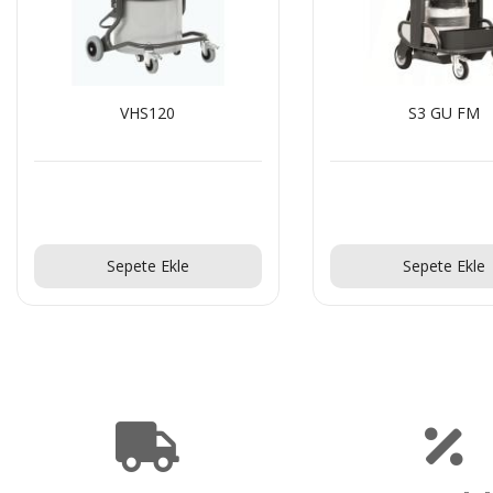
VHS120
S3 GU FM
Teklif Al!
Teklif Al!
Sepete Ekle
Sepete Ekle