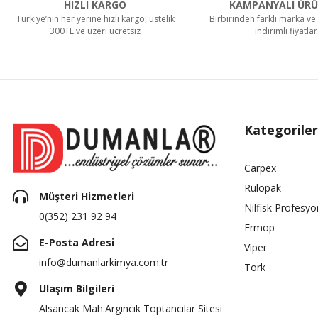
HIZLI KARGO
KAMPANYALI ÜRÜ
Türkiye’nin her yerine hızlı kargo, üstelik
Birbirinden farklı marka ve 
300TL ve üzeri ücretsiz
indirimli fiyatlar
Kategoriler
Carpex
Rulopak
Müşteri Hizmetleri
Nilfisk Profesyo
0(352) 231 92 94
Ermop
E-Posta Adresi
Viper
info@dumanlarkimya.com.tr
Tork
Ulaşım Bilgileri
Alsancak Mah.Argıncık Toptancılar Sitesi