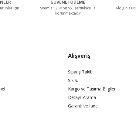
NLER
GÜVENLİ ÖDEME
ürünler için
Sitemiz 128Mbit SSL sertifikası ile
Aldığınız ü
korunmaktadır
Alışveriş
Sipariş Takibi
S.S.S.
nel
Kargo ve Taşıma Bilgileri
Detaylı Arama
Garanti ve İade