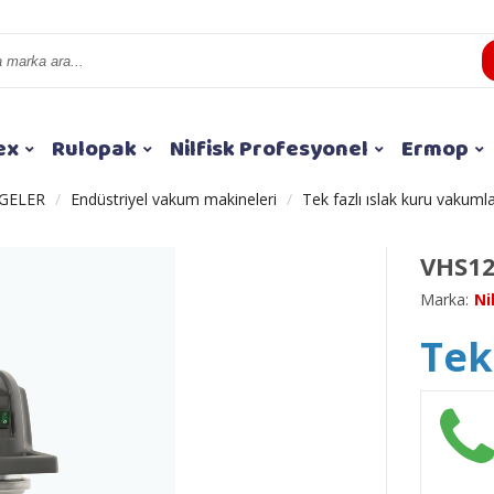
ex
Rulopak
Nilfisk Profesyonel
Ermop
GELER
Endüstriyel vakum makineleri
Tek fazlı ıslak kuru vakuml
VHS12
Marka:
Ni
Tekl