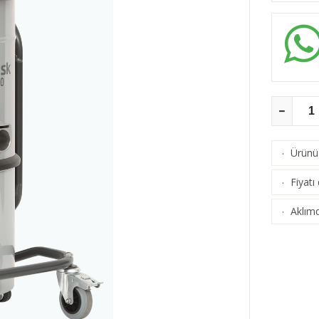
Ürünü 
·
Fiyatı
·
Aklımd
·