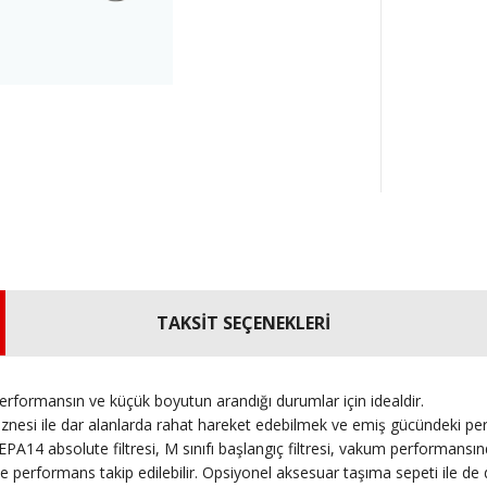
TAKSİT SEÇENEKLERİ
rformansın ve küçük boyutun arandığı durumlar için idealdir.
znesi ile dar alanlarda rahat hareket edebilmek ve emiş gücündeki pe
 HEPA14 absolute filtresi, M sınıfı başlangıç filtresi, vakum performans
ile performans takip edilebilir. Opsiyonel aksesuar taşıma sepeti ile de