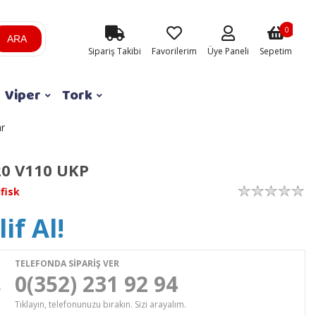
0
ARA
Sipariş Takibi
Favorilerim
Üye Paneli
Sepetim
Viper
Tork
ar
0 V110 UKP
lfisk
if Al!
TELEFONDA SİPARİŞ VER
0(352) 231 92 94
Tıklayın, telefonunuzu bırakın. Sizi arayalım.