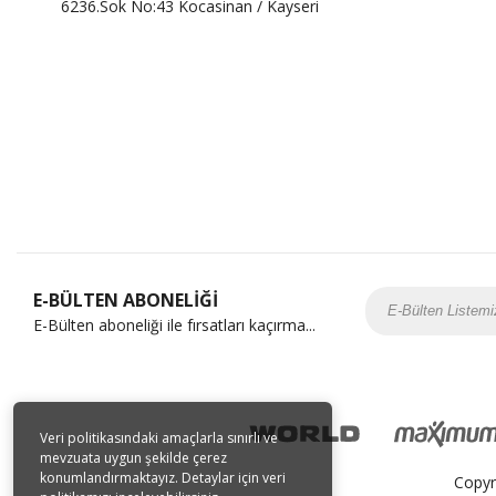
6236.Sok No:43 Kocasinan / Kayseri
E-BÜLTEN ABONELİĞİ
E-Bülten aboneliği ile fırsatları kaçırma...
Veri politikasındaki amaçlarla sınırlı ve
mevzuata uygun şekilde çerez
konumlandırmaktayız. Detaylar için veri
Copyr