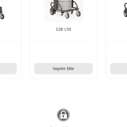
S2B L50
Teklif Al!
Sepete Ekle