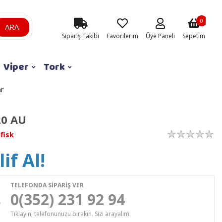
0
ARA
Sipariş Takibi
Favorilerim
Üye Paneli
Sepetim
Viper
Tork
ar
0 AU
lfisk
if Al!
TELEFONDA SİPARİŞ VER
0(352) 231 92 94
Tıklayın, telefonunuzu bırakın. Sizi arayalım.