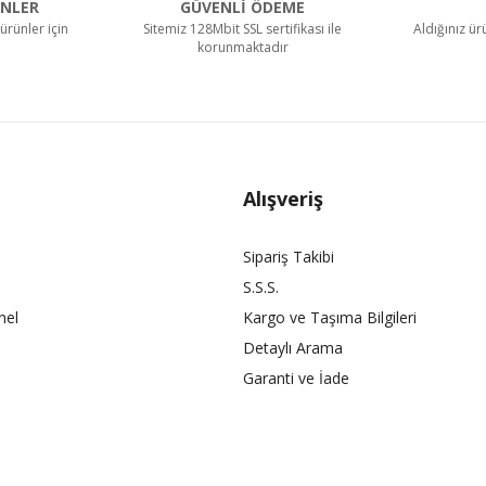
NLER
GÜVENLİ ÖDEME
ürünler için
Sitemiz 128Mbit SSL sertifikası ile
Aldığınız ü
korunmaktadır
Alışveriş
Sipariş Takibi
S.S.S.
nel
Kargo ve Taşıma Bilgileri
Detaylı Arama
Garanti ve İade