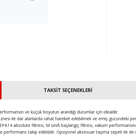
TAKSİT SEÇENEKLERİ
rformansın ve küçük boyutun arandığı durumlar için idealdir.
znesi ile dar alanlarda rahat hareket edebilmek ve emiş gücündeki pe
 HEPA14 absolute filtresi, M sınıfı başlangıç filtresi, vakum performans
ile performans takip edilebilir. Opsiyonel aksesuar taşıma sepeti ile de