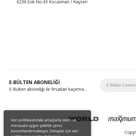
6236.Sok No:43 Kocasinan / Kayseri
E-BÜLTEN ABONELİĞİ
E-Bülten aboneliği ile fırsatları kaçırma...
Veri politikasındaki amaçlarla sınırlı ve
mevzuata uygun şekilde çerez
konumlandırmaktayız. Detaylar için veri
Copyr