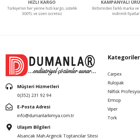
HIZLI KARGO
KAMPANYALI ÜRÜ
Türkiye’nin her yerine hızlı kargo, üstelik
Birbirinden farklı marka ve 
300TL ve üzeri ücretsiz
indirimli fiyatlar
Kategoriler
Carpex
Rulopak
Müşteri Hizmetleri
Nilfisk Profesyo
0(352) 231 92 94
Ermop
E-Posta Adresi
Viper
info@dumanlarkimya.com.tr
Tork
Ulaşım Bilgileri
Alsancak Mah.Argıncık Toptancılar Sitesi