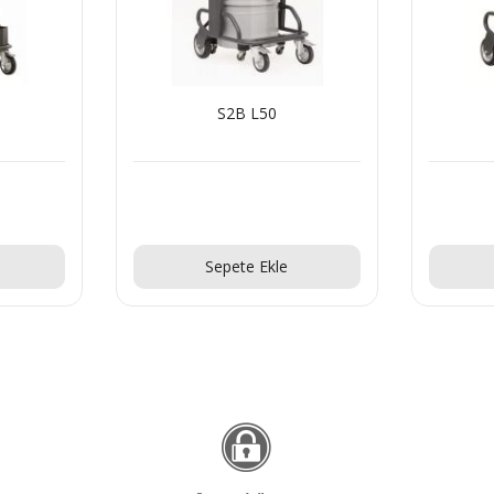
S2B L50
Teklif Al!
Sepete Ekle