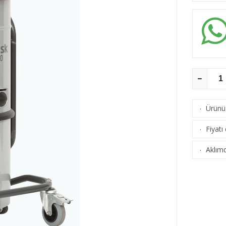
Ürünü 
·
Fiyatı
·
Aklımd
·