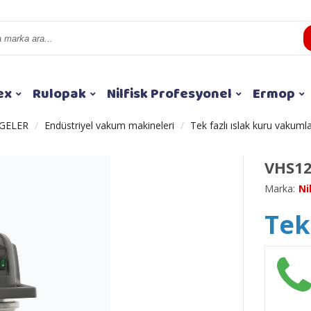
ex
Rulopak
Nilfisk Profesyonel
Ermop
GELER
Endüstriyel vakum makineleri
Tek fazlı ıslak kuru vakuml
VHS12
Marka:
Ni
Tekl