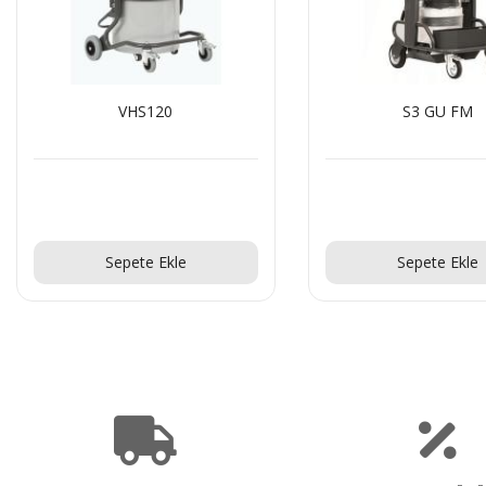
VHS120
S3 GU FM
Teklif Al!
Teklif Al!
Sepete Ekle
Sepete Ekle