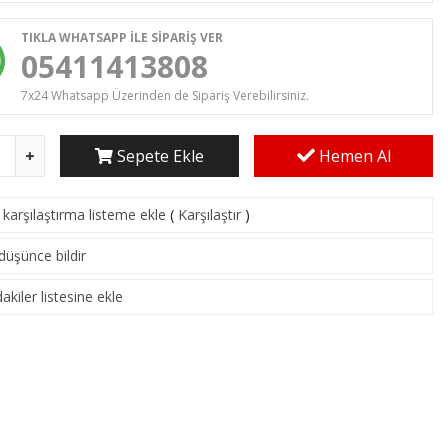
TIKLA WHATSAPP İLE SİPARİŞ VER
05411413808
7x24 Whatsapp Üzerinden de Sipariş Verebilirsiniz.
Sepete Ekle
Hemen Al
karşılaştırma listeme ekle
(
Karşılaştır
)
 düşünce bildir
akiler listesine ekle