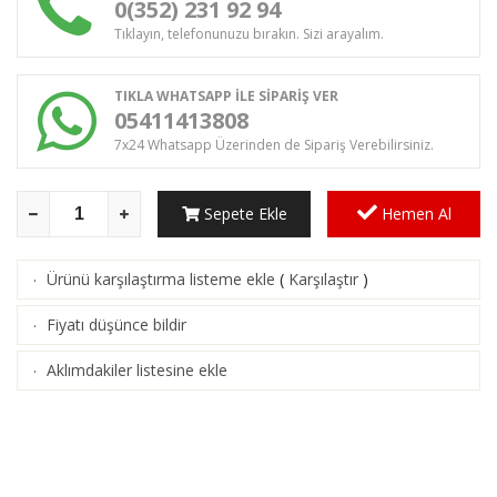
0(352) 231 92 94
Tıklayın, telefonunuzu bırakın. Sizi arayalım.
TIKLA WHATSAPP İLE SİPARİŞ VER
05411413808
7x24 Whatsapp Üzerinden de Sipariş Verebilirsiniz.
Sepete Ekle
Hemen Al
Ürünü karşılaştırma listeme ekle
(
Karşılaştır
)
·
Fiyatı düşünce bildir
·
Aklımdakiler listesine ekle
·