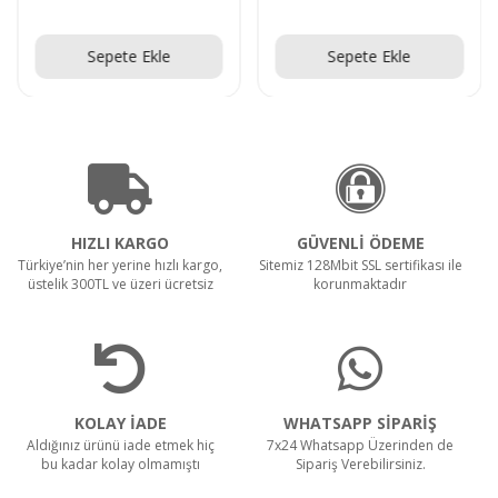
Teklif Al!
Teklif Al!
Sepete Ekle
Sepete Ekle
HIZLI KARGO
GÜVENLİ ÖDEME
Türkiye’nin her yerine hızlı kargo,
Sitemiz 128Mbit SSL sertifikası ile
üstelik 300TL ve üzeri ücretsiz
korunmaktadır
KOLAY İADE
WHATSAPP SİPARİŞ
Aldığınız ürünü iade etmek hiç
7x24 Whatsapp Üzerinden de
bu kadar kolay olmamıştı
Sipariş Verebilirsiniz.