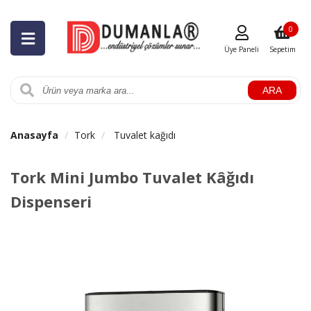
0
Üye Paneli
Sepetim
ARA
Anasayfa
Tork
Tuvalet kağıdı
Tork Mini Jumbo Tuvalet Kâğıdı
Dispenseri