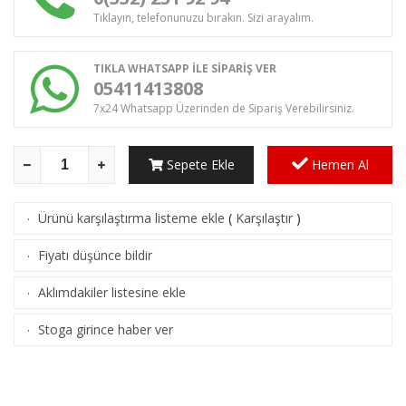
Tıklayın, telefonunuzu bırakın. Sizi arayalım.
TIKLA WHATSAPP İLE SİPARİŞ VER
05411413808
7x24 Whatsapp Üzerinden de Sipariş Verebilirsiniz.
Sepete Ekle
Hemen Al
Ürünü karşılaştırma listeme ekle
(
Karşılaştır
)
·
Fiyatı düşünce bildir
·
Aklımdakiler listesine ekle
·
Stoga girince haber ver
·