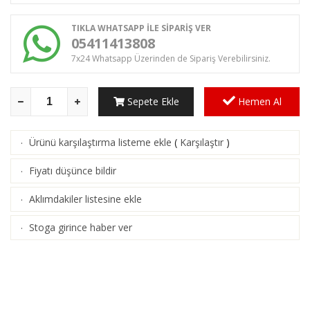
TIKLA WHATSAPP İLE SİPARİŞ VER
05411413808
7x24 Whatsapp Üzerinden de Sipariş Verebilirsiniz.
Sepete Ekle
Hemen Al
Ürünü karşılaştırma listeme ekle
(
Karşılaştır
)
·
Fiyatı düşünce bildir
·
Aklımdakiler listesine ekle
·
Stoga girince haber ver
·