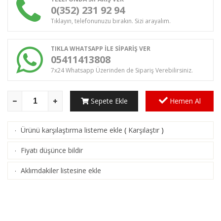
0(352) 231 92 94
Tıklayın, telefonunuzu bırakın. Sizi arayalım.
TIKLA WHATSAPP İLE SİPARİŞ VER
05411413808
7x24 Whatsapp Üzerinden de Sipariş Verebilirsiniz.
Sepete Ekle
Hemen Al
Ürünü karşılaştırma listeme ekle
(
Karşılaştır
)
·
Fiyatı düşünce bildir
·
Aklımdakiler listesine ekle
·