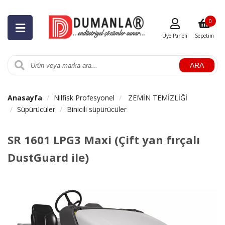
0
Üye Paneli
Sepetim
ARA
Anasayfa
Nilfisk Profesyonel
ZEMİN TEMİZLİĞİ
Süpürücüler
Binicili süpürücüler
SR 1601 LPG3 Maxi (Çift yan fırçalı
DustGuard ile)