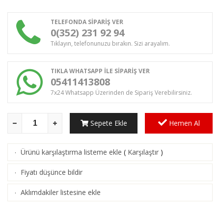
TELEFONDA SİPARİŞ VER
0(352) 231 92 94
Tıklayın, telefonunuzu bırakın. Sizi arayalım.
TIKLA WHATSAPP İLE SİPARİŞ VER
05411413808
7x24 Whatsapp Üzerinden de Sipariş Verebilirsiniz.
Sepete Ekle
Hemen Al
Ürünü karşılaştırma listeme ekle
(
Karşılaştır
)
·
Fiyatı düşünce bildir
·
Aklımdakiler listesine ekle
·