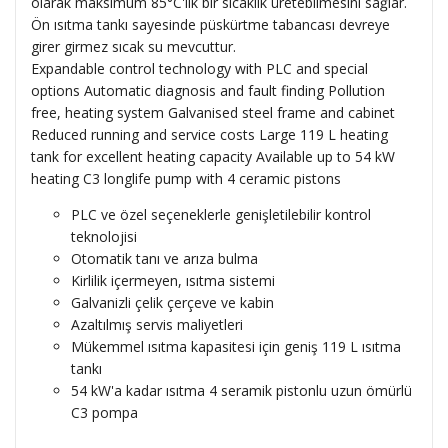
olarak maksimum 85°C'lik bir sıcaklık üretebilmesini sağlar.
Ön ısıtma tankı sayesinde püskürtme tabancası devreye
girer girmez sıcak su mevcuttur.
Expandable control technology with PLC and special
options Automatic diagnosis and fault finding Pollution
free, heating system Galvanised steel frame and cabinet
Reduced running and service costs Large 119 L heating
tank for excellent heating capacity Available up to 54 kW
heating C3 longlife pump with 4 ceramic pistons
PLC ve özel seçeneklerle genişletilebilir kontrol
teknolojisi
Otomatik tanı ve arıza bulma
Kirlilik içermeyen, ısıtma sistemi
Galvanizli çelik çerçeve ve kabin
Azaltılmış servis maliyetleri
Mükemmel ısıtma kapasitesi için geniş 119 L ısıtma
tankı
54 kW'a kadar ısıtma 4 seramik pistonlu uzun ömürlü
C3 pompa