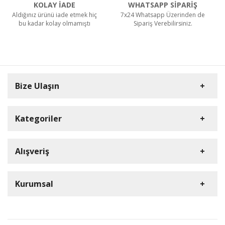
KOLAY İADE
WHATSAPP SİPARİŞ
Aldığınız ürünü iade etmek hiç
7x24 Whatsapp Üzerinden de
bu kadar kolay olmamıştı
Sipariş Verebilirsiniz.
Bize Ulaşın
Kategoriler
Carpex
Alışveriş
Rulopak
Müşteri Hizmetleri
Nilfisk Profesyonel
Sipariş Takibi
0(352) 231 92 94
Kurumsal
Ermop
S.S.S.
E-Posta Adresi
Viper
Kargo ve Taşıma Bilgileri
İletişim
info@dumanlarkimya.com.tr
Tork
Detaylı Arama
Gizlilik ve Kullanım Şartları