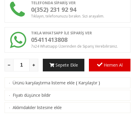
TELEFONDA SİPARİŞ VER
0(352) 231 92 94
Tıklayın, telefonunuzu bırakın. Sizi arayalım.
TIKLA WHATSAPP İLE SİPARİŞ VER
05411413808
7x24 Whatsapp Üzerinden de Sipariş Verebilirsiniz.
Sepete Ekle
Hemen Al
Ürünü karşılaştırma listeme ekle
(
Karşılaştır
)
·
Fiyatı düşünce bildir
·
Aklımdakiler listesine ekle
·