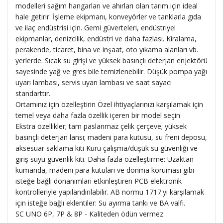
modelleri sağım hangarları ve ahırları olan tarım için ideal
hale getirir. İşleme ekipmanı, konveyörler ve tanklarla gıda
ve ilaç endüstrisi için. Gemi güverteleri, endüstriyel
ekipmanlar, denizcilik, endüstri ve daha fazlası. Kiralama,
perakende, ticaret, bina ve inşaat, oto yıkama alanları vb.
yerlerde. Sıcak su girişi ve yüksek basınçlı deterjan enjektörü
sayesinde yağ ve gres bile temizlenebilir. Düşük pompa yağı
uyarı lambası, servis uyarı lambası ve saat sayacı
standarttır.
Ortamınız için özelleştirin Özel ihtiyaçlarınızı karşılamak için
temel veya daha fazla özellik içeren bir model seçin
Ekstra özellikler; tam paslanmaz çelik çerçeve; yüksek
basınçlı deterjan lansı; madeni para kutusu, su freni deposu,
aksesuar saklama kiti Kuru çalışma/düşük su güvenliği ve
giriş suyu güvenlik kiti. Daha fazla özelleştirme: Uzaktan
kumanda, madeni para kutuları ve donma koruması gibi
isteğe bağlı donanımları etkinleştiren PCB elektronik
kontrolleriyle yapılandırılabilir. AB normu 1717'yi karşılamak
için isteğe bağlı eklentiler: Su ayırma tankı ve BA valfi.
SC UNO 6P, 7P & 8P - Kaliteden ödün vermez