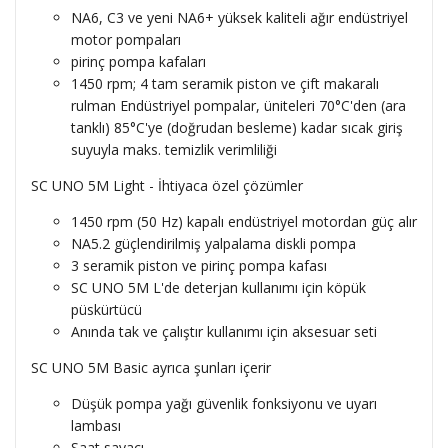
NA6, C3 ve yeni NA6+ yüksek kaliteli ağır endüstriyel
motor pompaları
pirinç pompa kafaları
1450 rpm; 4 tam seramik piston ve çift makaralı
rulman Endüstriyel pompalar, üniteleri 70°C'den (ara
tanklı) 85°C'ye (doğrudan besleme) kadar sıcak giriş
suyuyla maks. temizlik verimliliği
SC UNO 5M Light - İhtiyaca özel çözümler
1450 rpm (50 Hz) kapalı endüstriyel motordan güç alır
NA5.2 güçlendirilmiş yalpalama diskli pompa
3 seramik piston ve pirinç pompa kafası
SC UNO 5M L'de deterjan kullanımı için köpük
püskürtücü
Anında tak ve çalıştır kullanımı için aksesuar seti
SC UNO 5M Basic ayrıca şunları içerir
Düşük pompa yağı güvenlik fonksiyonu ve uyarı
lambası
Saat sayacı