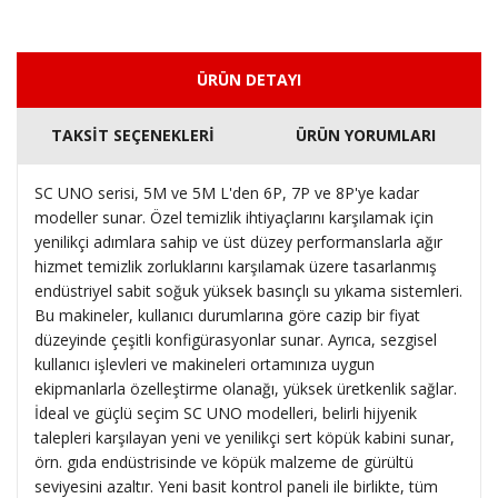
ÜRÜN DETAYI
TAKSİT SEÇENEKLERİ
ÜRÜN YORUMLARI
SC UNO serisi, 5M ve 5M L'den 6P, 7P ve 8P'ye kadar
modeller sunar. Özel temizlik ihtiyaçlarını karşılamak için
yenilikçi adımlara sahip ve üst düzey performanslarla ağır
hizmet temizlik zorluklarını karşılamak üzere tasarlanmış
endüstriyel sabit soğuk yüksek basınçlı su yıkama sistemleri.
Bu makineler, kullanıcı durumlarına göre cazip bir fiyat
düzeyinde çeşitli konfigürasyonlar sunar. Ayrıca, sezgisel
kullanıcı işlevleri ve makineleri ortamınıza uygun
ekipmanlarla özelleştirme olanağı, yüksek üretkenlik sağlar.
İdeal ve güçlü seçim SC UNO modelleri, belirli hijyenik
talepleri karşılayan yeni ve yenilikçi sert köpük kabini sunar,
örn. gıda endüstrisinde ve köpük malzeme de gürültü
seviyesini azaltır. Yeni basit kontrol paneli ile birlikte, tüm