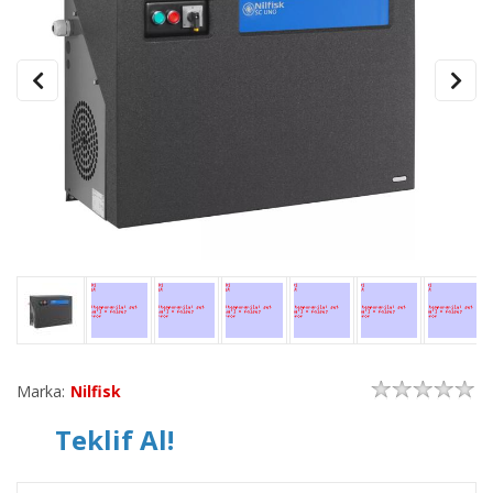
Marka:
Nilfisk
Teklif Al!