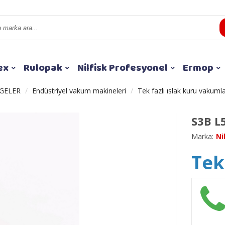
ex
Rulopak
Nilfisk Profesyonel
Ermop
GELER
Endüstriyel vakum makineleri
Tek fazlı ıslak kuru vakuml
S3B L
Marka:
Ni
Tekl