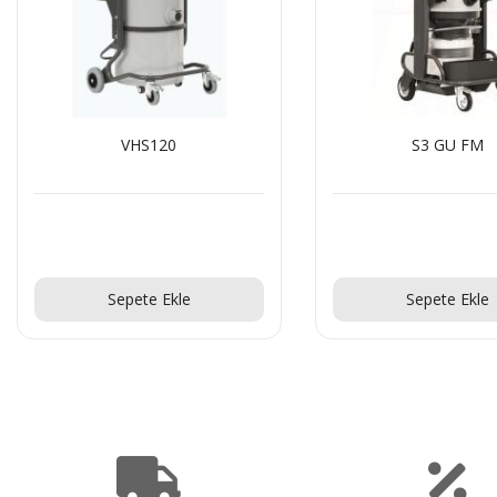
VHS120
S3 GU FM
Teklif Al!
Teklif Al!
Sepete Ekle
Sepete Ekle