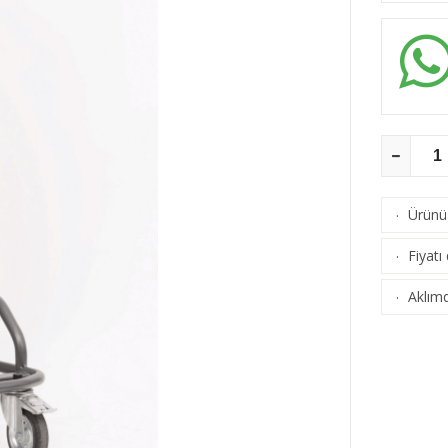
Ürünü 
·
Fiyatı
·
Aklımd
·