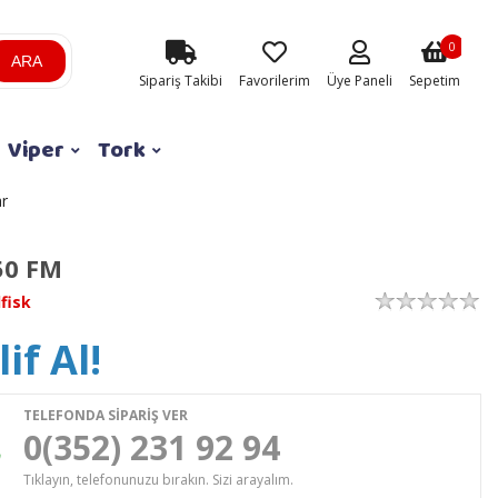
0
ARA
Sipariş Takibi
Favorilerim
Üye Paneli
Sepetim
Viper
Tork
ar
50 FM
lfisk
if Al!
TELEFONDA SİPARİŞ VER
0(352) 231 92 94
Tıklayın, telefonunuzu bırakın. Sizi arayalım.