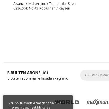
Alsancak Mah.Argıncık Toptancılar Sitesi
6236.Sok No:43 Kocasinan / Kayseri
E-BÜLTEN ABONELİĞİ
E-Bülten aboneliği ile fırsatları kaçırma...
Veri politikasındaki amaçlarla sınırlı ve
mevzuata uygun şekilde çerez