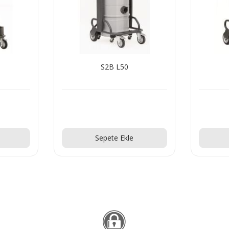
S2B L50
Teklif Al!
Sepete Ekle