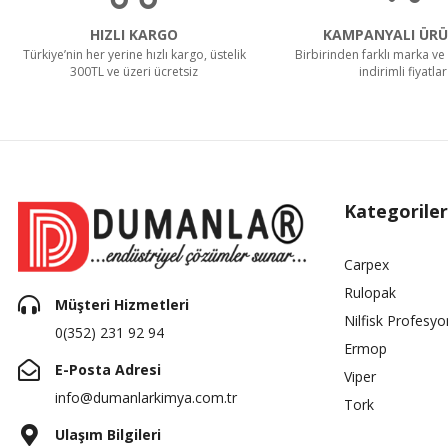
HIZLI KARGO
KAMPANYALI ÜRÜ
Türkiye’nin her yerine hızlı kargo, üstelik
Birbirinden farklı marka ve 
300TL ve üzeri ücretsiz
indirimli fiyatlar
Kategoriler
Carpex
Rulopak
Müşteri Hizmetleri
Nilfisk Profesyo
0(352) 231 92 94
Ermop
E-Posta Adresi
Viper
info@dumanlarkimya.com.tr
Tork
Ulaşım Bilgileri