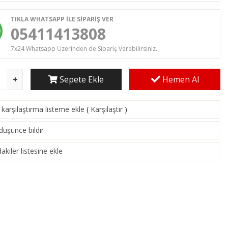
TIKLA WHATSAPP İLE SİPARİŞ VER
05411413808
7x24 Whatsapp Üzerinden de Sipariş Verebilirsiniz.
Sepete Ekle
Hemen Al
karşılaştırma listeme ekle
(
Karşılaştır
)
 düşünce bildir
akiler listesine ekle