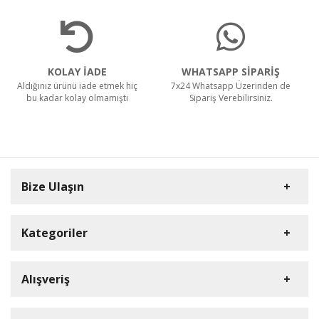
KOLAY İADE
WHATSAPP SİPARİŞ
Aldığınız ürünü iade etmek hiç
7x24 Whatsapp Üzerinden de
bu kadar kolay olmamıştı
Sipariş Verebilirsiniz.
Bize Ulaşın
Kategoriler
Carpex
Alışveriş
Rulopak
Müşteri Hizmetleri
Nilfisk Profesyonel
Sipariş Takibi