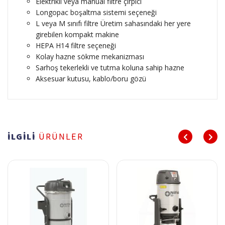
Elektrikli veya manual filtre çırpıcı
Longopac boşaltma sistemi seçeneği
L veya M sınıfı filtre Üretim sahasındaki her yere
girebilen kompakt makine
HEPA H14 filtre seçeneği
Kolay hazne sökme mekanizması
Sarhoş tekerlekli ve tutma koluna sahip hazne
Aksesuar kutusu, kablo/boru gözü
İLGİLİ
ÜRÜNLER