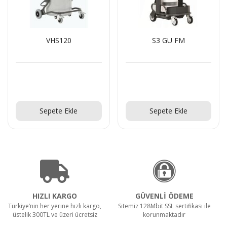
VHS120
S3 GU FM
Teklif Al!
Teklif Al!
Sepete Ekle
Sepete Ekle
HIZLI KARGO
GÜVENLİ ÖDEME
Türkiye’nin her yerine hızlı kargo,
Sitemiz 128Mbit SSL sertifikası ile
üstelik 300TL ve üzeri ücretsiz
korunmaktadır