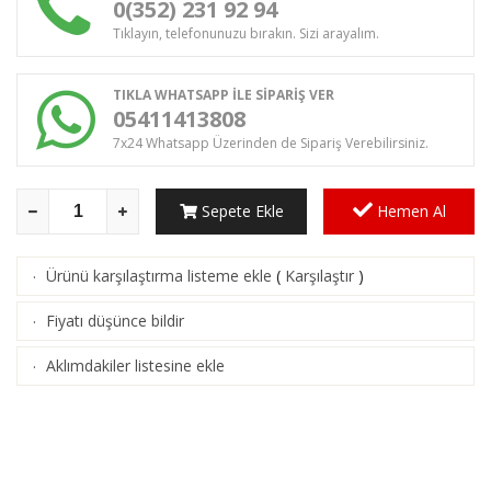
0(352) 231 92 94
Tıklayın, telefonunuzu bırakın. Sizi arayalım.
TIKLA WHATSAPP İLE SİPARİŞ VER
05411413808
7x24 Whatsapp Üzerinden de Sipariş Verebilirsiniz.
Sepete Ekle
Hemen Al
Ürünü karşılaştırma listeme ekle
(
Karşılaştır
)
·
Fiyatı düşünce bildir
·
Aklımdakiler listesine ekle
·