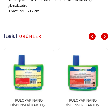
•Isı artışı ve idrar ile temasında daha fazla koku açığa
çıkmaktadır.
•Ebat:17x1,5x17 cm
İLGİLİ
ÜRÜNLER
RULOPAK NANO
RULOPAK NANO
DİSPENSERİ KARTUŞU
DİSPENSERİ KARTUŞU
GREYFURT
TROPIKAL