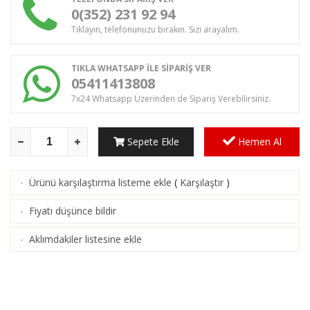
0(352) 231 92 94
Tıklayın, telefonunuzu bırakın. Sizi arayalım.
TIKLA WHATSAPP İLE SİPARİŞ VER
05411413808
7x24 Whatsapp Üzerinden de Sipariş Verebilirsiniz.
Sepete Ekle
Hemen Al
Ürünü karşılaştırma listeme ekle
(
Karşılaştır
)
·
Fiyatı düşünce bildir
·
Aklımdakiler listesine ekle
·