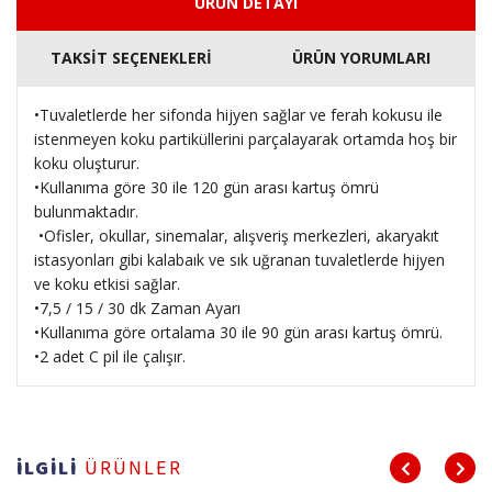
ÜRÜN DETAYI
TAKSİT SEÇENEKLERİ
ÜRÜN YORUMLARI
•Tuvaletlerde her sifonda hijyen sağlar ve ferah kokusu ile
istenmeyen koku partiküllerini parçalayarak ortamda hoş bir
koku oluşturur.
•Kullanıma göre 30 ile 120 gün arası kartuş ömrü
bulunmaktadır.
•Ofisler, okullar, sinemalar, alışveriş merkezleri, akaryakıt
istasyonları gibi kalabaık ve sık uğranan tuvaletlerde hijyen
ve koku etkisi sağlar.
•7,5 / 15 / 30 dk Zaman Ayarı
•Kullanıma göre ortalama 30 ile 90 gün arası kartuş ömrü.
•2 adet C pil ile çalışır.
İLGİLİ
ÜRÜNLER