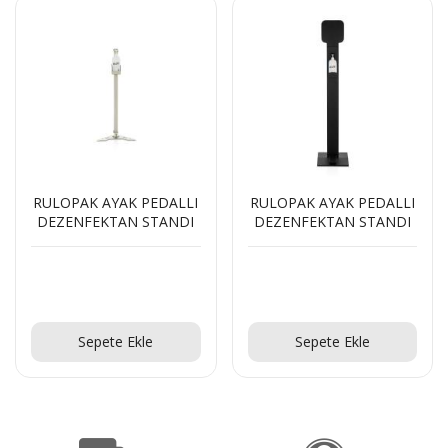
AYAK PEDALLI
RULOPAK AYAK PEDALLI
RULOPAK S
KTAN STANDI
DEZENFEKTAN STANDI
DEZENFEKT
klif Al!
Teklif Al!
Tekli
ete Ekle
Sepete Ekle
Sepet