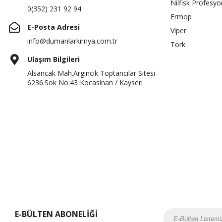
Nilfisk Profesyo
0(352) 231 92 94
Ermop
E-Posta Adresi
Viper
info@dumanlarkimya.com.tr
Tork
Ulaşım Bilgileri
Alsancak Mah.Argıncık Toptancılar Sitesi
6236.Sok No:43 Kocasinan / Kayseri
E-BÜLTEN ABONELİĞİ