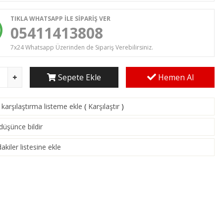
TIKLA WHATSAPP İLE SİPARİŞ VER
05411413808
7x24 Whatsapp Üzerinden de Sipariş Verebilirsiniz.
Sepete Ekle
Hemen Al
karşılaştırma listeme ekle
(
Karşılaştır
)
 düşünce bildir
akiler listesine ekle