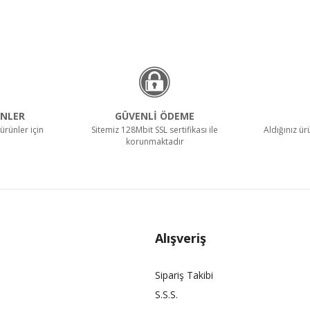
NLER
GÜVENLİ ÖDEME
ürünler için
Sitemiz 128Mbit SSL sertifikası ile
Aldığınız ü
korunmaktadır
Alışveriş
Sipariş Takibi
S.S.S.