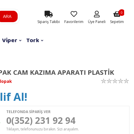
0
ARA
Sipariş Takibi
Favorilerim
Üye Paneli
Sepetim
Viper
Tork
AK CAM KAZIMA APARATI PLASTİK
lopak
if Al!
TELEFONDA SİPARİŞ VER
0(352) 231 92 94
Tıklayın, telefonunuzu bırakın. Sizi arayalım.