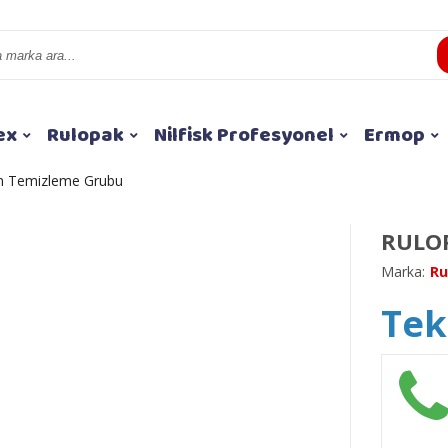
ex
Rulopak
Nilfisk Profesyonel
Ermop
 Temizleme Grubu
RULOP
Marka:
Ru
Tekl