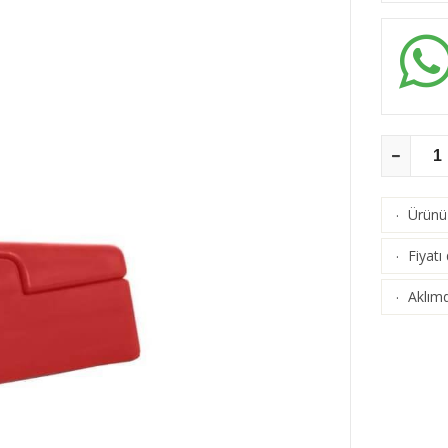
Ürünü 
·
Fiyatı
·
Aklımd
·