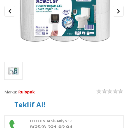
Marka:
Rulopak
Teklif Al!
TELEFONDA SİPARİŞ VER
0(352) 231 92 94