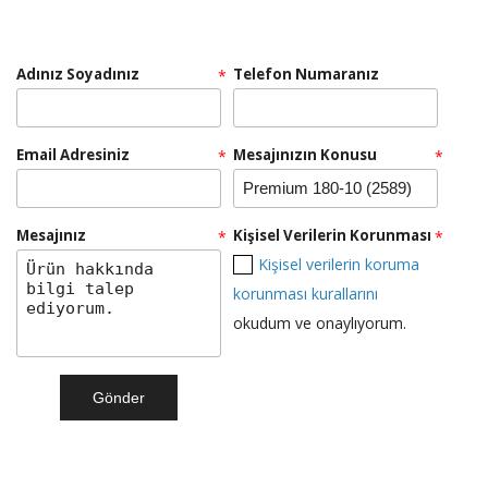
Adınız Soyadınız
Telefon Numaranız
*
Teklif Al!
Email Adresiniz
RULOPAK SENSÖRLÜ HAVLU MAKİNESİ 26 CM -
Mesajınızın Konusu
*
*
BEYAZ
Mesajınız
Kişisel Verilerin Korunması
*
*
Kişisel verilerin koruma
Teklif Al!
korunması kurallarını
okudum ve onaylıyorum.
RULOPAK ISLAK MOP DAR 500 GR
Teklif Al!