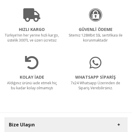
SR 1601 B Akülü
HIZLI KARGO
GÜVENLİ ÖDEME
Türkiye’nin her yerine hızlı kargo,
Sitemiz 128Mbit SSL sertifikası ile
üstelik 300TL ve üzeri ücretsiz
korunmaktadır
Teklif Al!
CTS40 MC Z22 EXA
KOLAY İADE
WHATSAPP SİPARİŞ
Aldığınız ürünü iade etmek hiç
7x24 Whatsapp Üzerinden de
bu kadar kolay olmamıştı
Sipariş Verebilirsiniz.
Teklif Al!
Bize Ulaşın