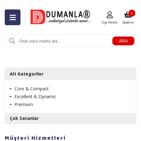
0
Üye Paneli
Sepetim
ARA
Alt Kategoriler
Core & Compact
Excellent & Dynamic
Premium
Çok Satanlar
RULOPAK AYAKKABI PARLATICI LİKİT CİLA 1 LT
Müşteri Hizmetleri