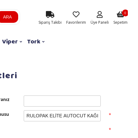
0
ARA
Sipariş Takibi
Favorilerim
Üye Paneli
Sepetim
Viper
Tork
leri
anız
nusu
*
n
*