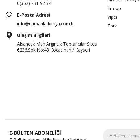
0(352) 231 92 94
Ermop
E-Posta Adresi
Viper
info@dumanlarkimya.com.tr
Tork
Ulaşım Bilgileri
Alsancak Mah.Argıncık Toptancılar Sitesi
6236.Sok No:43 Kocasinan / Kayseri
E-BÜLTEN ABONELİĞİ
E-Bülten aboneliği ile fırsatları kaçırma...