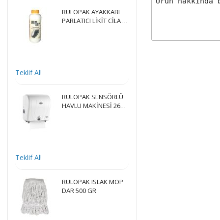
RULOPAK AYAKKABI
PARLATICI LİKİT CİLA 1
LT
Teklif Al!
RULOPAK SENSÖRLÜ
HAVLU MAKİNESİ 26
CM - BEYAZ
Teklif Al!
RULOPAK ISLAK MOP
DAR 500 GR