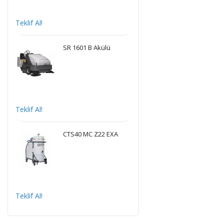
Teklif Al!
SR 1601 B Akülü
Teklif Al!
CTS40 MC Z22 EXA
Teklif Al!