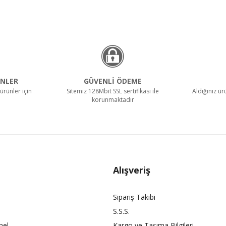
NLER
GÜVENLİ ÖDEME
ürünler için
Sitemiz 128Mbit SSL sertifikası ile
Aldığınız ü
korunmaktadır
Alışveriş
Sipariş Takibi
S.S.S.
nel
Kargo ve Taşıma Bilgileri