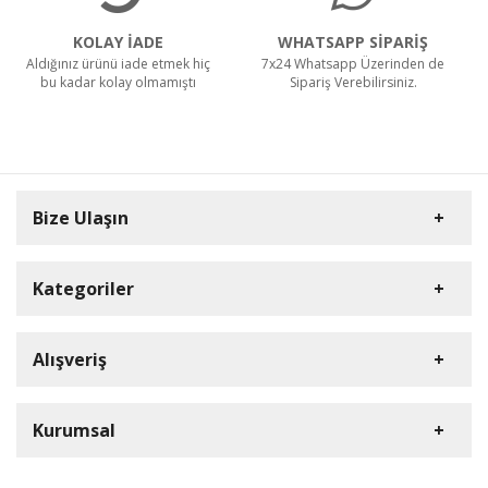
KOLAY İADE
WHATSAPP SİPARİŞ
Aldığınız ürünü iade etmek hiç
7x24 Whatsapp Üzerinden de
bu kadar kolay olmamıştı
Sipariş Verebilirsiniz.
Teklif Al!
Bize Ulaşın
Kategoriler
Carpex
Alışveriş
Rulopak
Müşteri Hizmetleri
Nilfisk Profesyonel
Sipariş Takibi
0(352) 231 92 94
Kurumsal
Ermop
S.S.S.
E-Posta Adresi
Viper
Kargo ve Taşıma Bilgileri