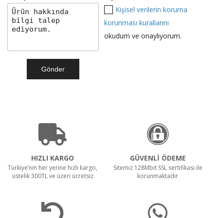
Kişisel verilerin koruma
Teklif Al!
korunması kurallarını
okudum ve onaylıyorum.
RULOPAK ISLAK MOP DAR 500 GR
Teklif Al!
SR 1601 B Akülü
HIZLI KARGO
GÜVENLİ ÖDEME
Türkiye’nin her yerine hızlı kargo,
Sitemiz 128Mbit SSL sertifikası ile
üstelik 300TL ve üzeri ücretsiz
korunmaktadır
Teklif Al!
CTS40 MC Z22 EXA