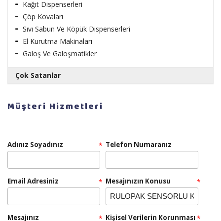
Kağıt Dispenserleri
Çöp Kovaları
Sıvı Sabun Ve Köpük Dispenserleri
El Kurutma Makinaları
Galoş Ve Galoşmatikler
Çok Satanlar
RULOPAK AYAKKABI PARLATICI LİKİT CİLA 1 LT
Müşteri Hizmetleri
Adınız Soyadınız
Telefon Numaranız
*
Teklif Al!
Email Adresiniz
RULOPAK SENSÖRLÜ HAVLU MAKİNESİ 26 CM -
Mesajınızın Konusu
*
*
BEYAZ
Mesajınız
Kişisel Verilerin Korunması
*
*