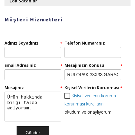
Çok Satanlar
RULOPAK AYAKKABI PARLATICI LİKİT CİLA 1 LT
Müşteri Hizmetleri
Adınız Soyadınız
Telefon Numaranız
*
Teklif Al!
Email Adresiniz
RULOPAK SENSÖRLÜ HAVLU MAKİNESİ 26 CM -
Mesajınızın Konusu
*
*
BEYAZ
Mesajınız
Kişisel Verilerin Korunması
*
*
Kişisel verilerin koruma
Teklif Al!
korunması kurallarını
okudum ve onaylıyorum.
RULOPAK ISLAK MOP DAR 500 GR