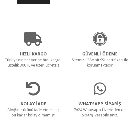
Teklif Al!
SR 1601 B Akülü
HIZLI KARGO
GÜVENLİ ÖDEME
Türkiye’nin her yerine hızlı kargo,
Sitemiz 128Mbit SSL sertifikası ile
üstelik 300TL ve üzeri ücretsiz
korunmaktadır
Teklif Al!
CTS40 MC Z22 EXA
KOLAY İADE
WHATSAPP SİPARİŞ
Aldığınız ürünü iade etmek hiç
7x24 Whatsapp Üzerinden de
bu kadar kolay olmamıştı
Sipariş Verebilirsiniz.
Teklif Al!