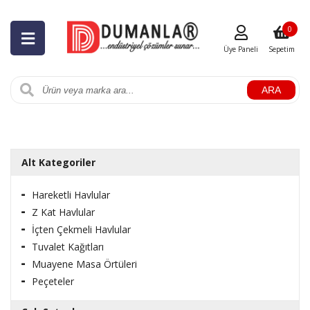
0
Üye Paneli
Sepetim
ARA
Alt Kategoriler
Hareketli Havlular
Z Kat Havlular
İçten Çekmeli Havlular
Tuvalet Kağıtları
Muayene Masa Örtüleri
Peçeteler