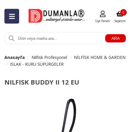
0
Üye Paneli
Sepetim
ARA
Anasayfa
Nilfisk Profesyonel
NİLFİSK HOME & GARDEN
ISLAK - KURU SÜPÜRGELER
NILFISK BUDDY II 12 EU