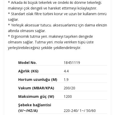
* Arkada iki büyük tekerlek ve öndeki iki dönme tekerleği.
makineyi çok dengeli ve hareket ettirmeyi kolaylaştırır.
* Standart ıslak filtre türbini korur ve uzun bir kullanım ömrü
sağlar.
* Yerleşik aksesuar tutucu. aksesuarlarınız için daima elinizin
altında olmasını sağlar.
* Ergonomik tutma yeri. makineyi taşırken dengede
olmasını sağlar. Tutma yeri. mola verirken tüpü üste
yerleştirebileceğiniz şekilde şekillendirilmiştir.
Model No.
18451119
Ağırlık (KG)
4.4
Hortum uzunluğu (M)
1.9
Vakum (MBAR/KPA)
200/20
Maksimum güç (W)
1200
Şebeke bağlantisi
(V/~/HZ/A)
220-240/ 1~/ 50/60