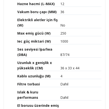
Hazne hacmi (L-MAX)
12
Vakum boru çapı (MM)
36
Elektrikli aletler için fiş
(W)
No
Max emiş gücü (W)
250
Iec güç miktari (W)
1000
Ses seviyesi lpa/lwa
(DBA)
87/74
Uzunluk x genişlik x
yükseklik (CM)
36 x 33 x 44
Kablo uzunluğu (M)
4
Filtre torbasi
Dahil
Islak & kuru
performans
Dahil
El borusu üzerinde emiş