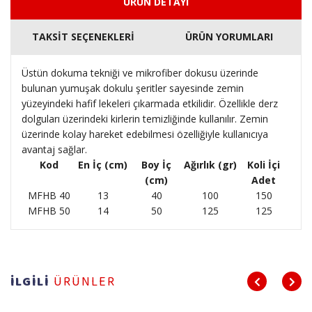
ÜRÜN DETAYI
TAKSİT SEÇENEKLERİ
ÜRÜN YORUMLARI
Üstün dokuma tekniği ve mikrofiber dokusu üzerinde
bulunan yumuşak dokulu şeritler sayesinde zemin
yüzeyindeki hafif lekeleri çıkarmada etkilidir. Özellikle derz
dolguları üzerindeki kirlerin temizliğinde kullanılır. Zemin
üzerinde kolay hareket edebilmesi özelliğiyle kullanıcıya
avantaj sağlar.
Kod
En İç (cm)
Boy İç
Ağırlık (gr)
Koli İçi
(cm)
Adet
MFHB 40
13
40
100
150
MFHB 50
14
50
125
125
İLGİLİ
ÜRÜNLER