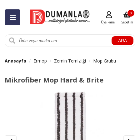
0
Üye Paneli
Sepetim
ARA
Anasayfa
Ermop
Zemin Temizliği
Mop Grubu
Mikrofiber Mop Hard & Brite