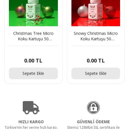
Christmas Tree Micro
Snowy Christmas Micro
Koku Kartuşu 50
Koku Kartuşu 50
ML(437040145)35596
ML(437040146)74775
0.00
TL
0.00
TL
Sepete Ekle
Sepete Ekle
HIZLI KARGO
GÜVENLİ ÖDEME
Türkiye’nin her yerine hızlı kargo,
Sitemiz 128Mbit SSL sertifikası ile