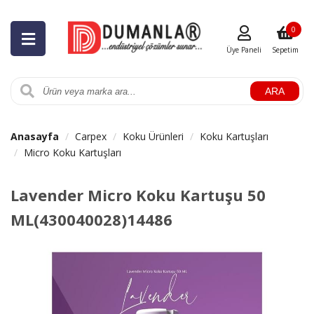
0
Üye Paneli
Sepetim
ARA
Anasayfa
Carpex
Koku Ürünleri
Koku Kartuşları
Micro Koku Kartuşları
Lavender Micro Koku Kartuşu 50
ML(430040028)14486