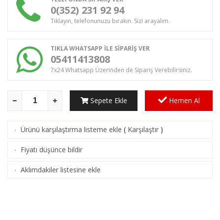
0(352) 231 92 94
Tıklayın, telefonunuzu bırakın. Sizi arayalım.
TIKLA WHATSAPP İLE SİPARİŞ VER
05411413808
7x24 Whatsapp Üzerinden de Sipariş Verebilirsiniz.
Sepete Ekle
Hemen Al
Ürünü karşılaştırma listeme ekle
(
Karşılaştır
)
·
Fiyatı düşünce bildir
·
Aklımdakiler listesine ekle
·