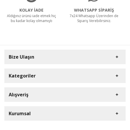
KOLAY İADE
WHATSAPP SİPARİŞ
Aldığınız ürünü iade etmek hiç
7x24 Whatsapp Üzerinden de
bu kadar kolay olmamıştı
Sipariş Verebilirsiniz.
Bize Ulaşın
Kategoriler
Carpex
Alışveriş
Rulopak
Müşteri Hizmetleri
Nilfisk Profesyonel
Sipariş Takibi
0(352) 231 92 94
Kurumsal
Ermop
S.S.S.
E-Posta Adresi
Viper
Kargo ve Taşıma Bilgileri
İletişim