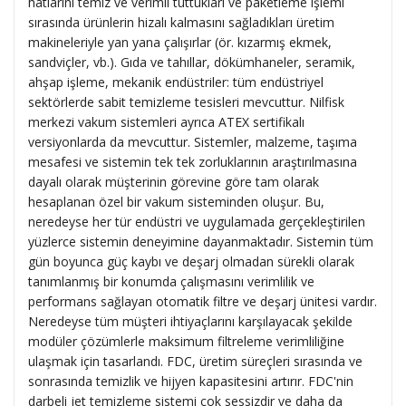
hatlarını temiz ve verimli tuttukları ve paketleme işlemi
sırasında ürünlerin hizalı kalmasını sağladıkları üretim
makineleriyle yan yana çalışırlar (ör. kızarmış ekmek,
sandviçler, vb.). Gıda ve tahıllar, dökümhaneler, seramik,
ahşap işleme, mekanik endüstriler: tüm endüstriyel
sektörlerde sabit temizleme tesisleri mevcuttur. Nilfisk
merkezi vakum sistemleri ayrıca ATEX sertifikalı
versiyonlarda da mevcuttur. Sistemler, malzeme, taşıma
mesafesi ve sistemin tek tek zorluklarının araştırılmasına
dayalı olarak müşterinin görevine göre tam olarak
hesaplanan özel bir vakum sisteminden oluşur. Bu,
neredeyse her tür endüstri ve uygulamada gerçekleştirilen
yüzlerce sistemin deneyimine dayanmaktadır. Sistemin tüm
gün boyunca güç kaybı ve deşarj olmadan sürekli olarak
tanımlanmış bir konumda çalışmasını verimlilik ve
performans sağlayan otomatik filtre ve deşarj ünitesi vardır.
Neredeyse tüm müşteri ihtiyaçlarını karşılayacak şekilde
modüler çözümlerle maksimum filtreleme verimliliğine
ulaşmak için tasarlandı. FDC, üretim süreçleri sırasında ve
sonrasında temizlik ve hijyen kapasitesini artırır. FDC'nin
darbeli jet temizleme sistemi çok sessizdir ve daha da