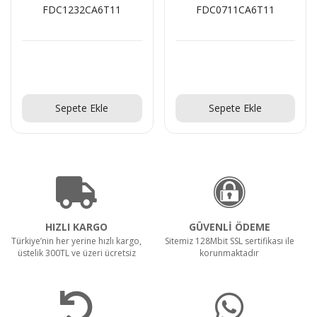
FDC1232CA6T11
FDC0711CA6T11
Teklif Al!
Teklif Al!
Sepete Ekle
Sepete Ekle
HIZLI KARGO
GÜVENLİ ÖDEME
Türkiye’nin her yerine hızlı kargo,
Sitemiz 128Mbit SSL sertifikası ile
üstelik 300TL ve üzeri ücretsiz
korunmaktadır