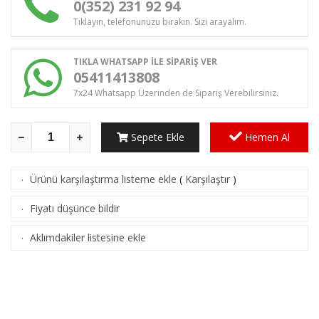
0(352) 231 92 94
Tıklayın, telefonunuzu bırakın. Sizi arayalım.
TIKLA WHATSAPP İLE SİPARİŞ VER
05411413808
7x24 Whatsapp Üzerinden de Sipariş Verebilirsiniz.
Sepete Ekle
Hemen Al
Ürünü karşılaştırma listeme ekle
(
Karşılaştır
)
·
Fiyatı düşünce bildir
·
Aklımdakiler listesine ekle
·