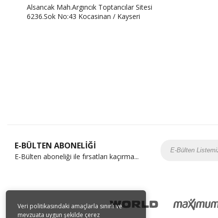
Alsancak Mah.Argıncık Toptancılar Sitesi
6236.Sok No:43 Kocasinan / Kayseri
E-BÜLTEN ABONELİĞİ
E-Bülten aboneliği ile fırsatları kaçırma...
Veri politikasındaki amaçlarla sınırlı ve
mevzuata uygun şekilde çerez