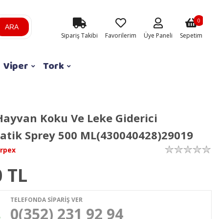
0
ARA
Sipariş Takibi
Favorilerim
Üye Paneli
Sepetim
Viper
Tork
 Hayvan Koku Ve Leke Giderici
atik Sprey 500 ML(430040428)29019
rpex
0
TL
TELEFONDA SİPARİŞ VER
0(352) 231 92 94