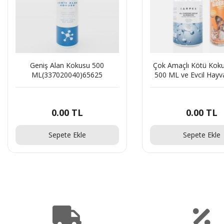
Geniş Alan Kokusu 500
Çok Amaçlı Kötü Koku 
ML(337020040)65625
500 ML ve Evcil Hay
Ve Leke Giderici En
Sprey 500 ML
Set(430040447)9
0.00
TL
0.00
TL
Sepete Ekle
Sepete Ekle