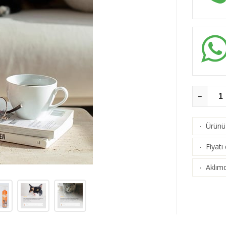
Ürünü 
·
Fiyatı
·
Aklımd
·