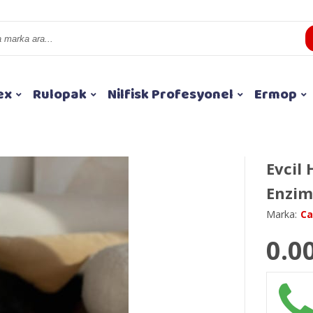
ex
Rulopak
Nilfisk Profesyonel
Ermop
Evcil
Enzim
Marka:
Ca
0.0