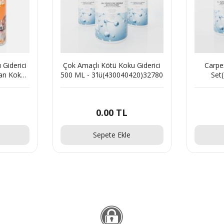
Giderici
Çok Amaçlı Kötü Koku Giderici
Carpe
van Koku
500 ML - 3'lü(430040420)32780
Set
zimatik
2605
0.00
TL
Sepete Ekle