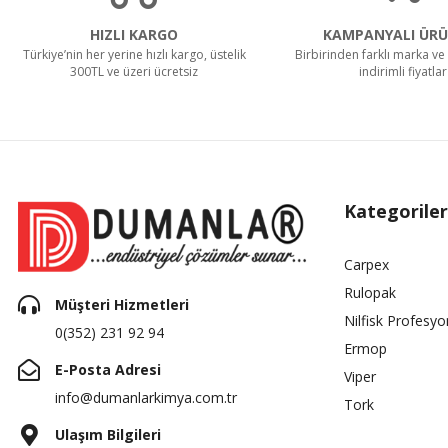
HIZLI KARGO
KAMPANYALI ÜRÜ
Türkiye’nin her yerine hızlı kargo, üstelik
Birbirinden farklı marka ve 
300TL ve üzeri ücretsiz
indirimli fiyatlar
Kategoriler
Carpex
Rulopak
Müşteri Hizmetleri
Nilfisk Profesyo
0(352) 231 92 94
Ermop
E-Posta Adresi
Viper
info@dumanlarkimya.com.tr
Tork
Ulaşım Bilgileri