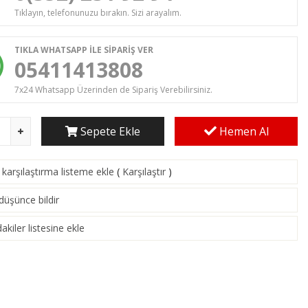
Tıklayın, telefonunuzu bırakın. Sizi arayalım.
TIKLA WHATSAPP İLE SİPARİŞ VER
05411413808
7x24 Whatsapp Üzerinden de Sipariş Verebilirsiniz.
Sepete Ekle
Hemen Al
karşılaştırma listeme ekle
(
Karşılaştır
)
 düşünce bildir
akiler listesine ekle