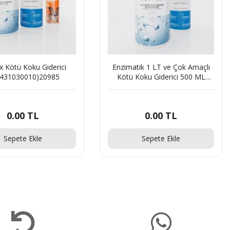
x Kötü Koku Giderici
Enzimatik 1 LT ve Çok Amaçlı
(431030010)20985
Kötü Koku Giderici 500 ML
Set(430040418)94154
0.00
TL
0.00
TL
Sepete Ekle
Sepete Ekle