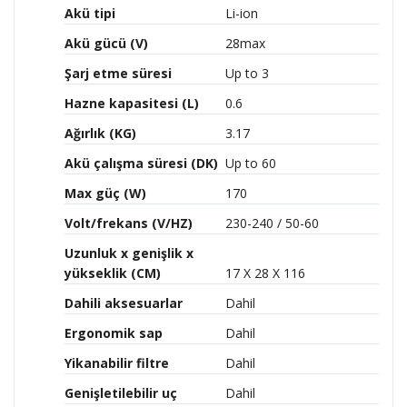
Akü tipi
Li-ion
Akü gücü (V)
28max
Şarj etme süresi
Up to 3
Hazne kapasitesi (L)
0.6
Ağırlık (KG)
3.17
Akü çalışma süresi (DK)
Up to 60
Max güç (W)
170
Volt/frekans (V/HZ)
230-240 / 50-60
Uzunluk x genişlik x
yükseklik (CM)
17 X 28 X 116
Dahili aksesuarlar
Dahil
Ergonomik sap
Dahil
Yikanabilir filtre
Dahil
Genişletilebilir uç
Dahil