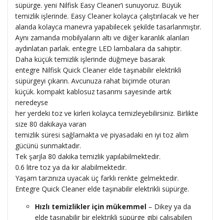
süpürge. yeni Nilfisk Easy Cleaner’i sunuyoruz. Büyük
temizlik işlerinde. Easy Cleaner kolayca çalıştırılacak ve her
alanda kolayca manevra yapabilecek şekilde tasarlanmıştır.
Aynı zamanda mobilyaların altı ve diğer karanlık alanları
aydınlatan parlak. entegre LED lambalara da sahiptir.
Daha küçük temizlik işlerinde düğmeye basarak
entegre Nilfisk Quick Cleaner elde taşınabilir elektrikli
süpürgeyi çıkarın. Avcunuza rahat biçimde oturan
küçük. kompakt kablosuz tasarımı sayesinde artık
neredeyse
her yerdeki toz ve kirleri kolayca temizleyebilirsiniz. Birlikte
size 80 dakikaya varan
temizlik süresi sağlamakta ve piyasadaki en iyi toz alım
gücünü sunmaktadır.
Tek şarjla 80 dakika temizlik yapılabilmektedir.
0.6 litre toz ya da kir alabilmektedir.
Yaşam tarzınıza uyacak üç farklı renkte gelmektedir.
Entegre Quick Cleaner elde taşınabilir elektrikli süpürge.
Hızlı temizlikler için mükemmel
– Dikey ya da
elde taşınabilir bir elektrikli süpürge gibi çalışabilen