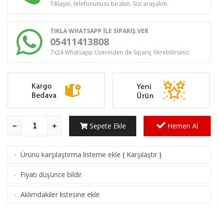
Tıklayın, telefonunuzu bırakın. Sizi arayalım.
TIKLA WHATSAPP İLE SİPARİŞ VER
05411413808
7x24 Whatsapp Üzerinden de Sipariş Verebilirsiniz.
Sepete Ekle
Hemen Al
Ürünü karşılaştırma listeme ekle
(
Karşılaştır
)
·
Fiyatı düşünce bildir
·
Aklımdakiler listesine ekle
·