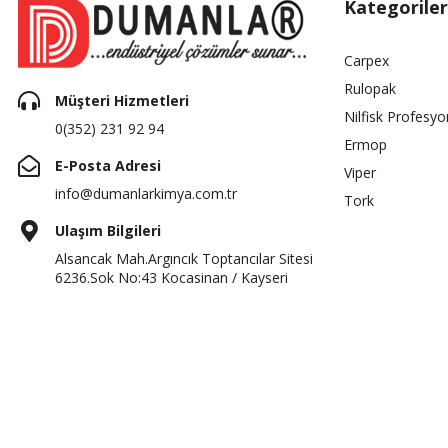
Kategoriler
Carpex
Rulopak
Müşteri Hizmetleri
Nilfisk Profesyo
0(352) 231 92 94
Ermop
E-Posta Adresi
Viper
info@dumanlarkimya.com.tr
Tork
Ulaşım Bilgileri
Alsancak Mah.Argıncık Toptancılar Sitesi
6236.Sok No:43 Kocasinan / Kayseri