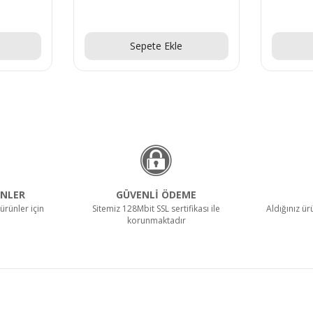
Teklif Al!
Sepete Ekle
NLER
GÜVENLİ ÖDEME
ürünler için
Sitemiz 128Mbit SSL sertifikası ile
Aldığınız ü
korunmaktadır