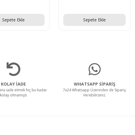
Teklif Al!
Teklif Al!
Sepete Ekle
Sepete Ekle
KOLAY İADE
WHATSAPP SİPARİŞ
rünü iade etmek hiç bu kadar
7x24 Whatsapp Üzerinden de Sipariş
kolay olmamıştı
Verebilirsiniz.