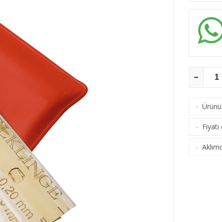
Ürünü 
·
Fiyatı
·
Aklımd
·