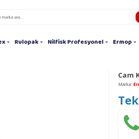
ex
Rulopak
Nilfisk Profesyonel
Ermop
Cam Ka
Marka:
E
Tekl