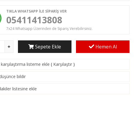
TIKLA WHATSAPP İLE SİPARİŞ VER
05411413808
7x24 Whatsapp Üzerinden de Sipariş Verebilirsiniz.
Sepete Ekle
Hemen Al
karşılaştırma listeme ekle
(
Karşılaştır
)
 düşünce bildir
akiler listesine ekle