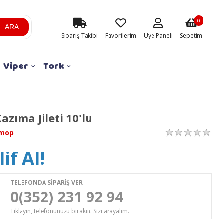
0
ARA
Sipariş Takibi
Favorilerim
Üye Paneli
Sepetim
Viper
Tork
zıma Jileti 10'lu
rmop
if Al!
TELEFONDA SİPARİŞ VER
0(352) 231 92 94
Tıklayın, telefonunuzu bırakın. Sizi arayalım.