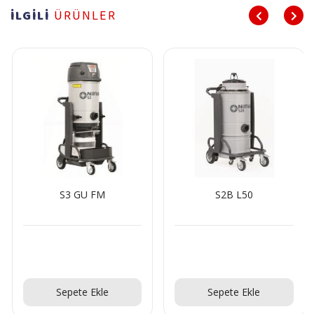
İLGİLİ
ÜRÜNLER
S3 GU FM
S2B L50
Teklif Al!
Teklif Al!
Sepete Ekle
Sepete Ekle