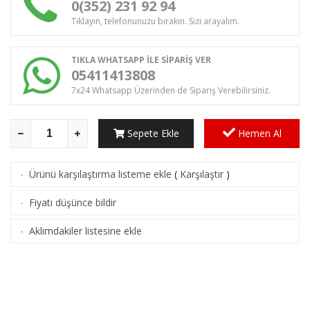
0(352) 231 92 94
Tıklayın, telefonunuzu bırakın. Sizi arayalım.
TIKLA WHATSAPP İLE SİPARİŞ VER
05411413808
7x24 Whatsapp Üzerinden de Sipariş Verebilirsiniz.
Sepete Ekle
Hemen Al
Ürünü karşılaştırma listeme ekle
(
Karşılaştır
)
·
Fiyatı düşünce bildir
·
Aklımdakiler listesine ekle
·