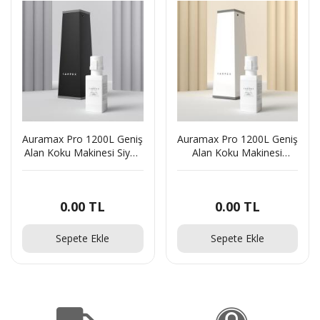
Auramax Pro 1200L Geniş
Auramax Pro 1200L Geniş
Alan Koku Makinesi Siyah
Alan Koku Makinesi
ve Dark Sapphire
Beyaz ve Dark Sapphire
Auramax Koku Kartuşu
Auramax Koku Kartuşu
250 ML
250 ML
0.00
TL
0.00
TL
Seti(437040180)48204
Seti(437040178)61455
Sepete Ekle
Sepete Ekle