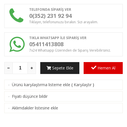
TELEFONDA SİPARİŞ VER
0(352) 231 92 94
Tıklayın, telefonunuzu bırakın. Sizi arayalım.
TIKLA WHATSAPP İLE SİPARİŞ VER
05411413808
7x24 Whatsapp Üzerinden de Sipariş Verebilirsiniz.
Sepete Ekle
Hemen Al
Ürünü karşılaştırma listeme ekle
(
Karşılaştır
)
·
Fiyatı düşünce bildir
·
Aklımdakiler listesine ekle
·